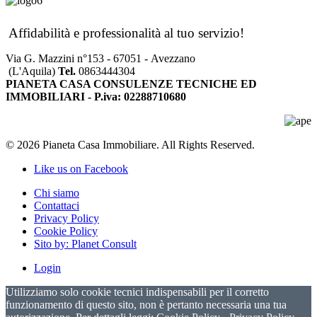
Affidabilità e professionalità al tuo servizio!
Via G. Mazzini n°153 - 67051 - Avezzano
(L'Aquila)
Tel.
0863444304
PIANETA CASA CONSULENZE TECNICHE ED
IMMOBILIARI - P.iva: 02288710680
© 2026 Pianeta Casa Immobiliare. All Rights Reserved.
Like us on Facebook
Chi siamo
Contattaci
Privacy Policy
Cookie Policy
Sito by: Planet Consult
Login
Utilizziamo solo cookie tecnici indispensabili per il corretto
funzionamento di questo sito, non è pertanto necessaria una tua